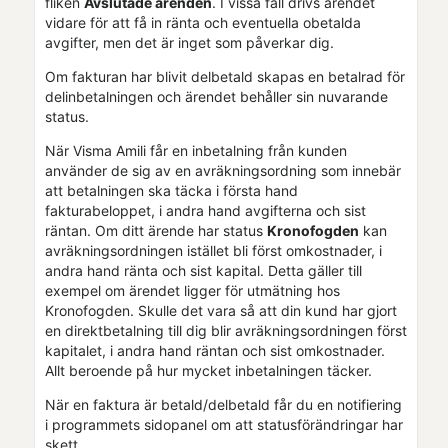
fliken
Avslutade ärenden
. I vissa fall drivs ärendet
vidare för att få in ränta och eventuella obetalda
avgifter, men det är inget som påverkar dig.
Om fakturan har blivit delbetald skapas en betalrad för
delinbetalningen och ärendet behåller sin nuvarande
status.
När
Visma Amili
får en inbetalning från kunden
använder de sig av en avräkningsordning som innebär
att betalningen ska täcka i första hand
fakturabeloppet, i andra hand avgifterna och sist
räntan. Om ditt ärende har status
Kronofogden
kan
avräkningsordningen istället bli först omkostnader, i
andra hand ränta och sist kapital. Detta gäller till
exempel om ärendet ligger för utmätning hos
Kronofogden. Skulle det vara så att din kund har gjort
en direktbetalning till dig blir avräkningsordningen först
kapitalet, i andra hand räntan och sist omkostnader.
Allt beroende på hur mycket inbetalningen täcker.
När en faktura är betald/delbetald får du en notifiering
i programmets sidopanel om att statusförändringar har
skett.