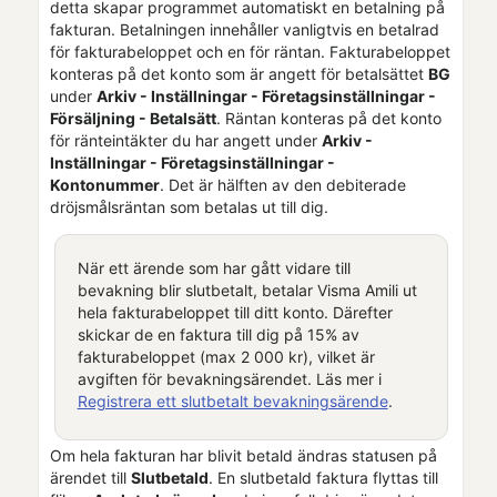
detta skapar programmet automatiskt en betalning på
fakturan. Betalningen innehåller vanligtvis en betalrad
för fakturabeloppet och en för räntan. Fakturabeloppet
konteras på det konto som är angett för betalsättet
BG
under
Arkiv - Inställningar -
Företagsinställningar
-
Försäljning - Betalsätt
. Räntan konteras på det konto
för ränteintäkter du har angett under
Arkiv -
Inställningar -
Företagsinställningar
-
Kontonummer
. Det är hälften av den debiterade
dröjsmålsräntan som betalas ut till dig.
När ett ärende som har gått vidare till
bevakning blir slutbetalt, betalar
Visma Amili
ut
hela fakturabeloppet till ditt konto. Därefter
skickar de en faktura till dig på 15% av
fakturabeloppet (max 2 000 kr), vilket är
avgiften för bevakningsärendet. Läs mer i
Registrera ett slutbetalt bevakningsärende
.
Om hela fakturan har blivit betald ändras statusen på
ärendet till
Slutbetald
. En slutbetald faktura flyttas till