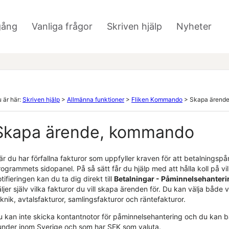
Hoppa över till huvudinnehåll
gång
Vanliga frågor
Skriven hjälp
Nyheter
»
»
»
 är här:
Skriven hjälp
>
Allmänna funktioner
>
Fliken Kommando
>
Skapa ärend
Skapa ärende, kommando
r du har förfallna fakturor som uppfyller kraven för att betalningspå
rogrammets sidopanel. På så sätt får du hjälp med att hålla koll på v
tifieringen kan du ta dig direkt till
Betalningar -
Påminnelsehanteri
ljer själv vilka fakturor du vill skapa ärenden för. Du kan välja både
eknik
, avtalsfakturor
, samlingsfakturor
och räntefakturor.
u kan inte skicka kontantnotor för påminnelsehantering och du kan ba
under inom Sverige och som har SEK som valuta.