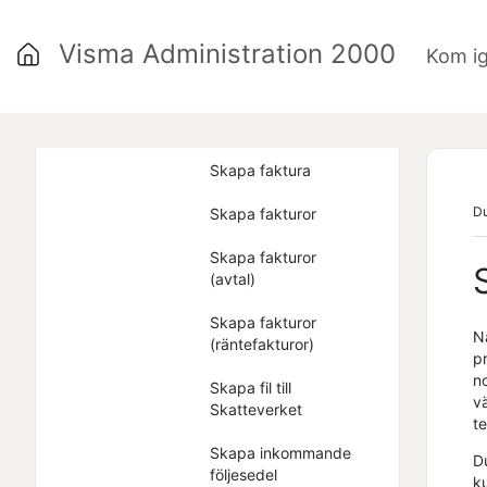
Skapa ansökan
Visma Administration 2000
Kom i
Skapa avtal
Skapa beställning
Skapa faktura
Du
Skapa fakturor
Skapa fakturor
(avtal)
Skapa fakturor
Nä
(räntefakturor)
p
no
Skapa fil till
vä
Skatteverket
t
Skapa inkommande
D
följesedel
k