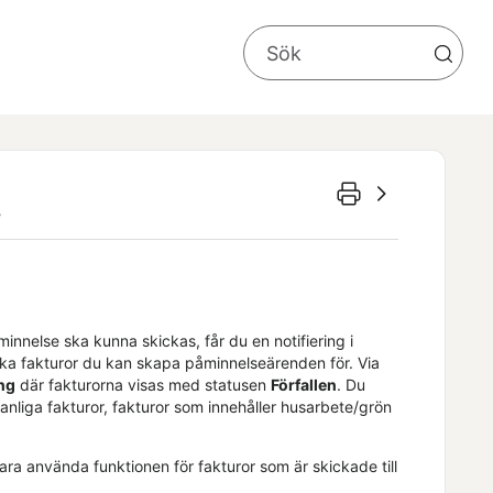
e
minnelse ska kunna skickas, får du en notifiering i
ilka fakturor du kan skapa påminnelseärenden för. Via
ng
där fakturorna visas med statusen
Förfallen
. Du
 vanliga fakturor, fakturor som innehåller husarbete/grön
ra använda funktionen för fakturor som är skickade till