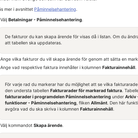
äs mer i avsnittet
Påminnelsehantering
.
Välj
Betalningar -
Påminnelsehantering
.
De fakturor du kan skapa ärende för visas då i listan. Om du änd
att tabellen ska uppdateras.
Ange vilka fakturor du vill skapa ärende för genom att sätta en mar
Ange vad respektive faktura innehåller i kolumnen
Fakturainnehåll
.
För varje rad du markerar har du möjlighet att se vilka fakturarade
den understa tabellen
Fakturarader för markerad faktura
. Tabel
fakturarader i programdelen
Påminnelsehantering
under
Arkiv 
funktioner
-
Påminnelsehantering
, fliken
Allmänt
. Den här funk
avgöra vad du ska skriva i kolumnen
Fakturainnehåll
.
Välj kommandot
Skapa ärende
.